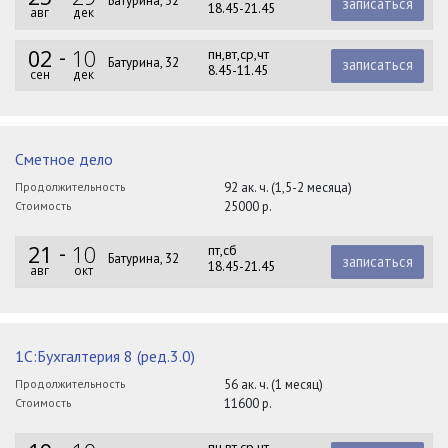
Батурина, 32
записаться
18.45-21.45
авг
дек
02
10
пн,вт,ср,чт
Батурина, 32
записаться
8.45-11.45
сен
дек
Сметное дело
Продолжительность
92 ак. ч. (1,5-2 месяца)
Стоимость
25000 р.
21
10
пт,сб
Батурина, 32
записаться
18.45-21.45
авг
окт
1С:Бухгалтерия 8 (ред.3.0)
Продолжительность
56 ак. ч. (1 месяц)
Стоимость
11600 р.
пн,вт,ср,чт