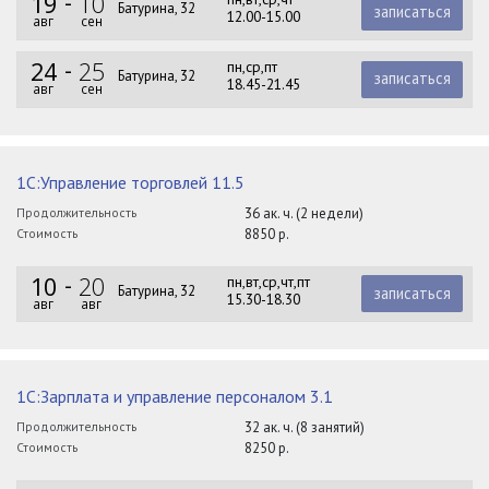
19
10
Батурина, 32
записаться
12.00-15.00
авг
сен
24
25
пн,ср,пт
Батурина, 32
записаться
18.45-21.45
авг
сен
1С:Управление торговлей 11.5
Продолжительность
36 ак. ч. (2 недели)
Стоимость
8850 р.
10
20
пн,вт,ср,чт,пт
Батурина, 32
записаться
15.30-18.30
авг
авг
1С:Зарплата и управление персоналом 3.1
Продолжительность
32 ак. ч. (8 занятий)
Стоимость
8250 р.