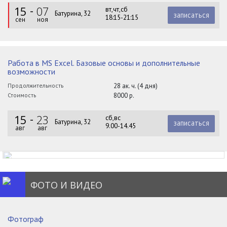
15
07
вт,чт,сб
Батурина, 32
записаться
18:15-21:15
сен
ноя
Работа в MS Excel. Базовые основы и дополнительные
возможности
Продолжительность
28 ак. ч. (4 дня)
Стоимость
8000 р.
15
23
сб,вс
Батурина, 32
записаться
9.00-14.45
авг
авг
ФОТО И ВИДЕО
Фотограф