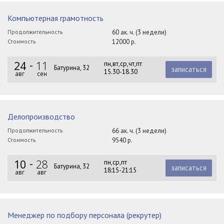
Компьютерная грамотность
Продолжительность
60 ак. ч. (3 недели)
Стоимость
12000 р.
24
11
пн,вт,ср,чт,пт
Батурина, 32
записаться
15.30-18.30
авг
сен
Делопроизводство
Продолжительность
66 ак. ч. (3 недели)
Стоимость
9540 р.
10
28
пн,ср,пт
Батурина, 32
записаться
18:15-21:15
авг
авг
Менеджер по подбору персонала (рекрутер)