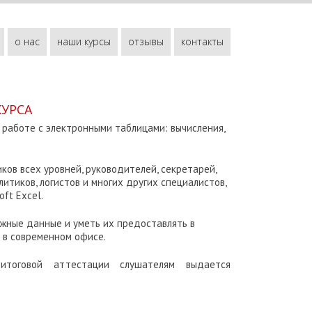
о нас
наши курсы
отзывы
контакты
КУРСА
работе с электронными таблицами: вычисления,
ов всех уровней, руководителей, секретарей,
итиков, логистов и многих других специалистов,
ft Excel.
жные данные и уметь их предоставлять в
 в современном офисе.
тоговой аттестации слушателям выдается