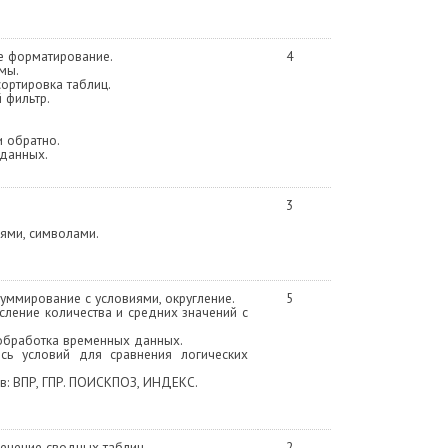
е форматирование.
4
мы.
сортировка таблиц.
 фильтр.
и обратно.
 данных.
3
сями, символами.
суммирование с условиями, округление.
5
исление количества и средних значений с
 обработка временных данных.
ись условий для сравнения логических
в: ВПР, ГПР. ПОИСКПОЗ, ИНДЕКС.
менение сводных таблиц.
2