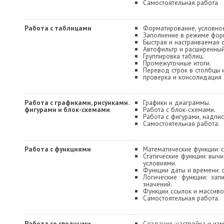
Самостоятельная работа
Работа с таблицами
Форматирование, условно
Заполнение в режиме фор
Быстрая и настраиваемая 
Автофильтр и расширенный
Группировка таблиц.
Промежуточные итоги.
Перевод строк в столбцы 
проверка и консолидация
Работа с графиками, рисунками.
Графики и диаграммы.
фигурами и блок-схемами
Работа с блок-схемами.
Работа с фигурами, надпи
Самостоятельная работа.
Работа с функциями
Математические функции: 
Статические функции: выч
условиями.
Функции даты и времени:
Логические функции: зап
значений.
Функции ссылок и массиво
Самостоятельная работа.
Работа со сводными
Создание, настройка и из