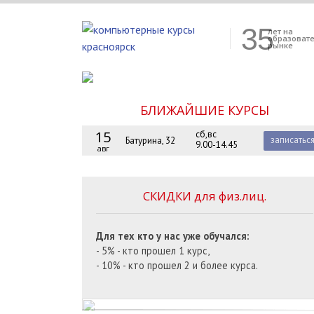
35
лет на
образоват
рынке
БЛИЖАЙШИЕ КУРСЫ
15
сб,вс
записатьс
Батурина, 32
9.00-14.45
авг
СКИДКИ для физ.лиц.
Для тех кто у нас уже обучался:
- 5% - кто прошел 1 курс,
- 10% - кто прошел 2 и более курса.