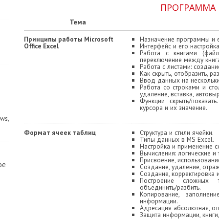
ПРОГРАММА 
Тема
Принципы работы
Microsoft
Назначение программы и 
Offiсe Excel
Интерфейс и его настройка
Работа с книгами (файла
переключение между книг
Работа с листами: создани
Как скрыть, отобразить, ра
Ввод данных на нескольки
Работа со строками и сто
удаление, вставка, автовы
Функции скрыть/показат
курсора и их значение.
ws,
Формат ячеек таблиц
Структура и стили ячейки.
Типы данных в MS Excel.
Настройка и применение с
Вычисления: логические и 
Присвоение, использовани
ое
Создание, удаление, отра
Создание, корректировка 
Построение сложных 
объединить/разбить.
Копирование, заполнени
информации.
Адресация абсолютная, от
Защита информации, книги,