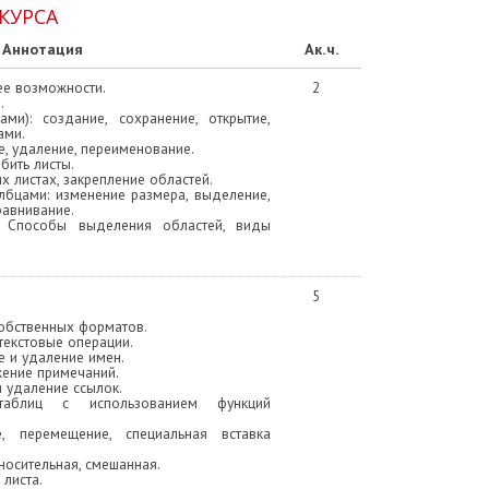
КУРСА
Аннотация
Ак.ч.
ее возможности.
2
.
ми): создание, сохранение, открытие,
ами.
е, удаление, переименование.
збить листы.
х листах, закрепление областей.
лбцами: изменение размера, выделение,
равнивание.
ь. Способы выделения областей, виды
5
обственных форматов.
текстовые операции.
е и удаление имен.
жение примечаний.
и удаление ссылок.
таблиц с использованием функций
е, перемещение, специальная вставка
носительная, смешанная.
 листа.