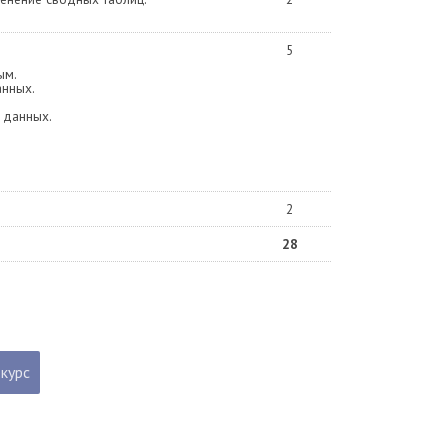
5
ым.
анных.
 данных.
2
28
 курс