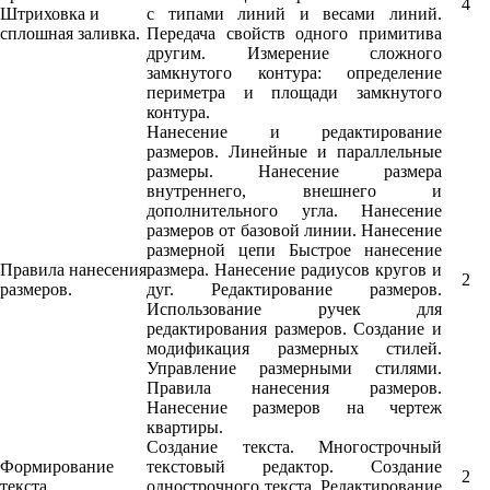
4
Штриховка и
с типами линий и весами линий.
сплошная заливка.
Передача свойств одного примитива
другим. Измерение сложного
замкнутого контура: определение
периметра и площади замкнутого
контура.
Нанесение и редактирование
размеров. Линейные и параллельные
размеры. Нанесение размера
внутреннего, внешнего и
дополнительного угла. Нанесение
размеров от базовой линии. Нанесение
размерной цепи Быстрое нанесение
Правила нанесения
размера. Нанесение радиусов кругов и
2
размеров.
дуг. Редактирование размеров.
Использование ручек для
редактирования размеров. Создание и
модификация размерных стилей.
Управление размерными стилями.
Правила нанесения размеров.
Нанесение размеров на чертеж
квартиры.
Создание текста. Многострочный
Формирование
текстовый редактор. Создание
2
текста.
однострочного текста. Редактирование