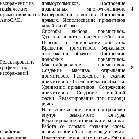
изображения из
прямоугольников. Построение
графических
правильных многоугольников.
4
примитивов пакета
Вычерчивание эллипсов. Построение
AutoCAD.
прямых. Использование примитивов
вплайн и облако.
Способы выбора примитивов.
Удаление и восстановление объектов.
Перенос и копирование объектов.
Вращение примитивов. Зеркальное
отображение объектов. Построение
подобных примитивов.
Редактирование
Масштабирование примитивов.
графических
8
Создание массива. Разрывание
изображений.
примитивов. Растяжение и сжатие
примитивов. Отсечение части объекта.
Удлинение примитивов. Сопряжение
примитивов. Создание линейной
фаски. Редактирование при помощи
ручек.
Нанесение ассоциативной штриховки
внутри замкнутого контура.
Редактирование штриховки и заливки.
Работа со слоями: создание слоев,
Свойства
перемещение объектов между слоями.
примитивов.
Изменение цвета примитивов. Работа