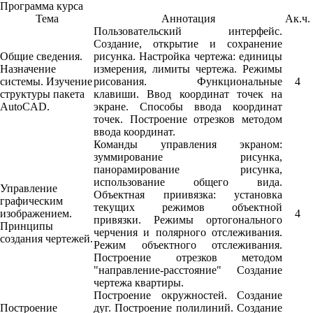
Программа курса
Тема
Аннотация
Ак.ч.
Пользовательский интерфейс.
Создание, открытие и сохранение
Общие сведения.
рисунка. Настройка чертежа: единицы
Назначение
измерения, лимиты чертежа. Режимы
системы. Изучение
рисования. Функциональные
4
структуры пакета
клавиши. Ввод координат точек на
AutoCAD.
экране. Способы ввода координат
точек. Построение отрезков методом
ввода координат.
Команды управления экраном:
зуммирование рисунка,
панорамирование рисунка,
использование общего вида.
Управление
Объектная приивязка: установка
графическим
текущих режимов объектной
изображением.
4
привязки. Режимы ортогонального
Принципы
черчения и полярного отслеживания.
создания чертежей.
Режим объектного отслеживания.
Построение отрезков методом
"направление-расстояние" Создание
чертежа квартиры.
Построение окружностей. Создание
Построение
дуг. Построение полилиний. Создание